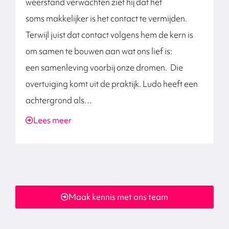
weerstand verwachten ziet hij dat het
l
soms makkelijker is het contact te vermijden.
m
Terwijl juist dat contact volgens hem de kern is
p
om samen te bouwen aan wat ons lief is:
i
een samenleving voorbij onze dromen. Die
b
overtuiging komt uit de praktijk. Ludo heeft een
v
achtergrond als…
Lees meer
Maak kennis met ons team