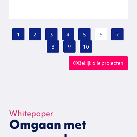
1
2
3
4
5
6
7
8
9
10
Bekijk alle projecten
Whitepaper
Omgaan met