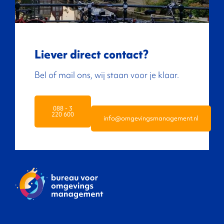
Liever direct contact?
Bel of mail ons, wij staan voor je klaar.
088 - 3
220 600
info@omgevingsmanagement.nl