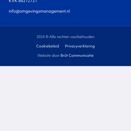
KVK 86272721
info@omgevingsmanagement.nl
2024 © Alle rechten voorbehouden
Cookiebeleid
Privacyverklaring
Website door
Brût Communicatie