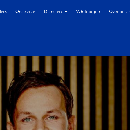
ders
Onze visie
Diensten
Whitepaper
Over ons