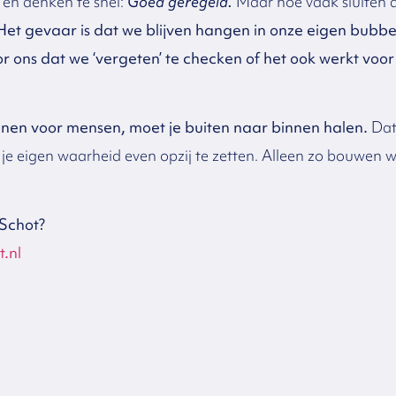
 en denken te snel:
Goed geregeld.
Maar hoe vaak sluiten d
Het gevaar is dat we blijven hangen in onze eigen bubbe
oor ons dat we ‘vergeten’ te checken of het ook werkt voor
kenen voor mensen, moet je buiten naar binnen halen.
Da
je eigen waarheid even opzij te zetten. Alleen zo bouwen 
Schot?
.nl