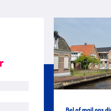
r
Bel of mail ons di