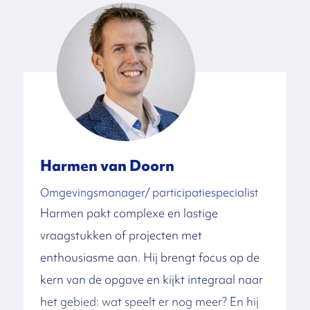
Pam heeft vanuit haar achtergrond ruime
ervaring met omgevingscommunicatie en
participatie. Het afstemmen van projecten
met ‘de omgeving’ gaat haar gemakkelijk
af. Pam was kwartiermaker
omgevingscommunicatie bij het project
WarmtelinQ van Gasunie. Ze weet ook
Harmen van Doorn
goed ‘hoe de hazen bij gemeenten lopen’.
Omgevingsmanager/ participatiespecialist
Bij gemeente Zoetermeer was ze
Harmen pakt complexe en lastige
verantwoordelijk voor de
vraagstukken of projecten met
gebiedscommunicatie van het Programma
enthousiasme aan. Hij brengt focus op de
Binnenstad. Hiervoor onderhield ze het
kern van de opgave en kijkt integraal naar
contact met stakeholders en uitvoerders.
het gebied: wat speelt er nog meer? En hij