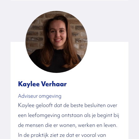
bouwen aan wat ons lief is:
een samenleving voorbij onze dromen.
Die overtuiging komt uit de praktijk. Ludo
heeft een achtergrond als pionier in
uiteenlopende branches, steeds met de
behoeften van mensen als uitgangspunt en
de wil om daarin buitengewoon goed te
voorzien. De afgelopen jaren werkte hij
Kaylee Verhaar
onder andere als participatiestrateeg en
Adviseur omgeving
marktontwikkelaar bij Buurkracht. Daarna
Kaylee gelooft dat de beste besluiten over
als programmamanager duurzaamheid bij
een leefomgeving ontstaan als je begint bij
de gemeente Boxtel en Sint-Michielsgestel.
de mensen die er wonen, werken en leven.
Hij hield zich daar bezig met
In de praktijk ziet ze dat er vooral van
participatieprojecten, lokale