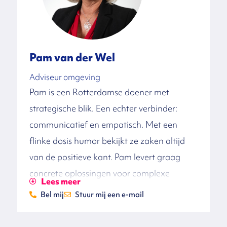
participatie met de omgeving worden
ontwikkeld. Daarnaast heeft hij voor
verschillende gemeenten participatiebeleid,
Pam van der Wel
-leidraden en organisatie-
ontwikkeltrajecten begeleid. Joël wordt
Adviseur omgeving
Pam is een Rotterdamse doener met
vooral gedreven door het verbinden van
strategische blik. Een echter verbinder:
‘binnen- en buitenwereld’ rondom
communicatief en empatisch. Met een
belangrijke maatschappelijke opgaven. Hij
flinke dosis humor bekijkt ze zaken altijd
streeft er in elke opdracht naar dat zijn
van de positieve kant. Pam levert graag
werk in de praktijk écht werkt voor
concrete oplossingen voor complexe
inwoners en ondernemers en medewerkers
Lees meer
problemen en werkt het liefst aan
in de uitvoering.
Bel mij
Stuur mij een e-mail
vraagstukken met maatschappelijke
relevantie.