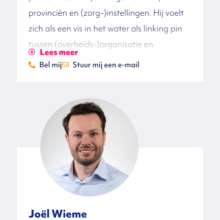
provinciën en (zorg-)instellingen. Hij voelt
zich als een vis in het water als linking pin
tussen (overheids-)organisatie en
Lees meer
samenleving. Mark voelt heel goed aan wat
Bel mij
Stuur mij een e-mail
de positie van de opdrachtgever is en
tegelijkertijd wint hij gemakkelijk het
vertrouwen van allerlei relevante
stakeholders in de samenleving.
Eerder was Mark onder andere
omgevingsmanager bij de ontwikkeling van
het Huis voor de Stad in de gemeente
Helmond en momenteel is hij werkzaam als
omgevingsmanager bij het realiseren van
Joël Wieme