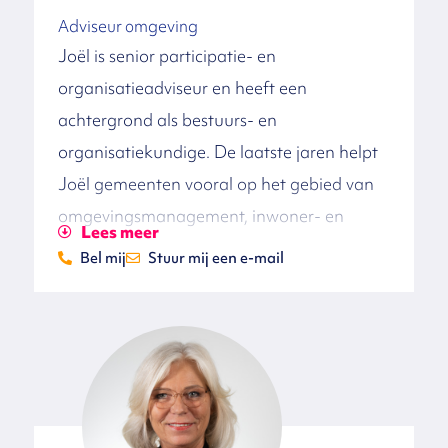
een toekomstperspectief voor de beroemde
Adviseur omgeving
Albert Cuypmarkt in Amsterdam.
Joël is senior participatie- en
Kenmerkend voor zijn aanpak is zijn
organisatieadviseur en heeft een
duidelijke manier van communiceren en
achtergrond als bestuurs- en
terugkoppelen en het vanuit verbinding
organisatiekundige. De laatste jaren helpt
toewerken naar consensus op
Joël gemeenten vooral op het gebied van
ogenschijnlijk onoverbrugbare pijnpunten.
omgevingsmanagement, inwoner- en
Lees meer
overheidsparticipatie en visietrajecten. Zo
Bel mij
Stuur mij een e-mail
heeft hij voor tientallen wijken en dorpen in
verschillende gemeenten ruimtelijke en
gebiedsvisies gemaakt en daarvoor vele
participatiebijeenkomsten begeleid. Sinds
2024 is Joël projectleider voor twee
ruimtelijke visies in Amsterdam, die in