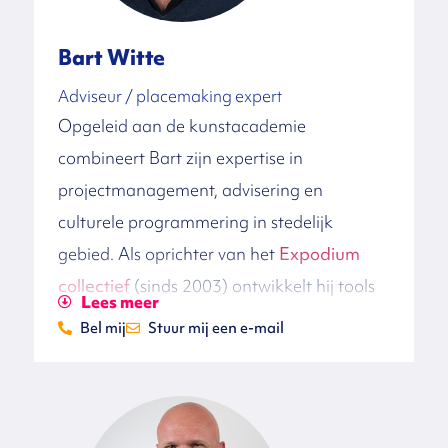
ben je bij Anne aan het juiste adres. Ze
anticipeert op risico’s en adviseert
Bart Witte
opdrachtgevers op kansen. Ook geeft ze
Adviseur / placemaking expert
graag trainingen en/of media-advies aan
Opgeleid aan de kunstacademie
bestuurders, managers en politici. Waar je
combineert Bart zijn expertise in
haar ook voor inzet, haar werkwijze is
projectmanagement, advisering en
toegankelijk, bevlogen en
culturele programmering in stedelijk
oplossingsgericht.
gebied. Als oprichter van het
Expodium
collectief
(sinds 2003) ontwikkelt hij tools
Lees meer
om gebruikers de stad op nieuwe manieren
Bel mij
Stuur mij een e-mail
te laten ervaren. Deze projecten hebben
hem naar vele steden over de hele wereld
gebracht.