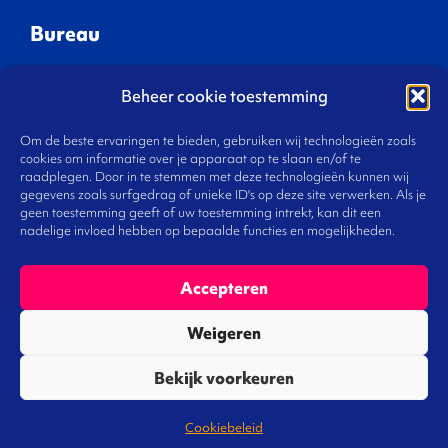
Bureau
Beheer cookie toestemming
Waar we aan werken
Gespreksleiders
Om de beste ervaringen te bieden, gebruiken wij technologieën zoals
Onze visie
cookies om informatie over je apparaat op te slaan en/of te
raadplegen. Door in te stemmen met deze technologieën kunnen wij
Ons team
gegevens zoals surfgedrag of unieke ID's op deze site verwerken. Als je
Werken bij
geen toestemming geeft of uw toestemming intrekt, kan dit een
nadelige invloed hebben op bepaalde functies en mogelijkheden.
Contact
Accepteren
Weigeren
De Norm
Bekijk voorkeuren
Bureau voor omgevingsmanagement voldoet aan
Cookiebeleid
de normen zoals vastgelegd in het Handboek