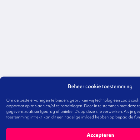
Beheer cookie toestemming
Om de beste ervaringen te bieden, gebruiken wij technologieën zoals cooki
apparaat op te slaan en/of te raadplegen. Door in te stemmen met deze t
gegevens zoals surfgedrag of unieke ID's op deze site verwerken. Als je g
toestemming intrekt, kan dit een nadelige invloed hebben op bepaalde fun
Accepteren