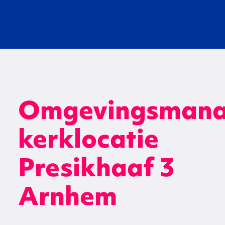
Omgevingsman
kerklocatie
Presikhaaf 3
Arnhem