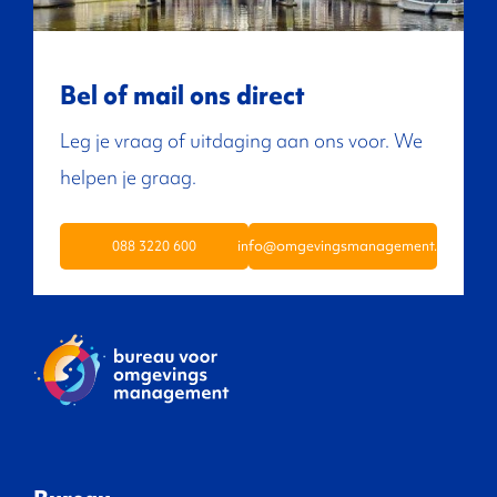
Bel of mail ons direct
Leg je vraag of uitdaging aan ons voor. We
helpen je graag.
088 3220 600
info@omgevingsmanagement.nl