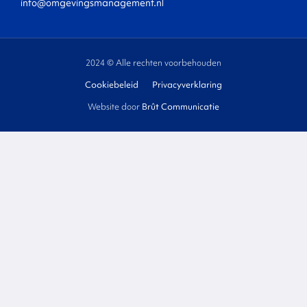
info@omgevingsmanagement.nl
2024 © Alle rechten voorbehouden
Cookiebeleid
Privacyverklaring
Website door
Brût Communicatie