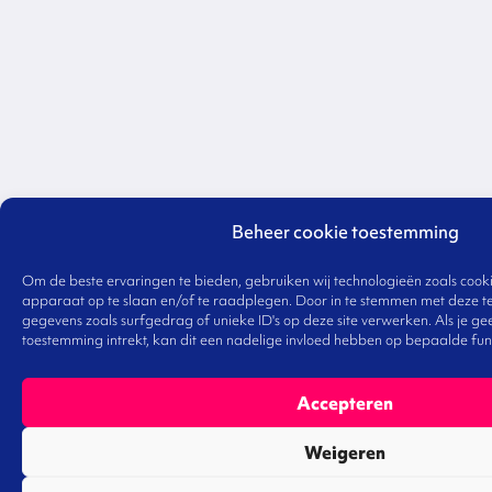
Beheer cookie toestemming
Om de beste ervaringen te bieden, gebruiken wij technologieën zoals cooki
apparaat op te slaan en/of te raadplegen. Door in te stemmen met deze t
gegevens zoals surfgedrag of unieke ID's op deze site verwerken. Als je g
toestemming intrekt, kan dit een nadelige invloed hebben op bepaalde fun
Accepteren
Weigeren