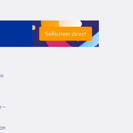
Solliciteer direct
in
e –
van