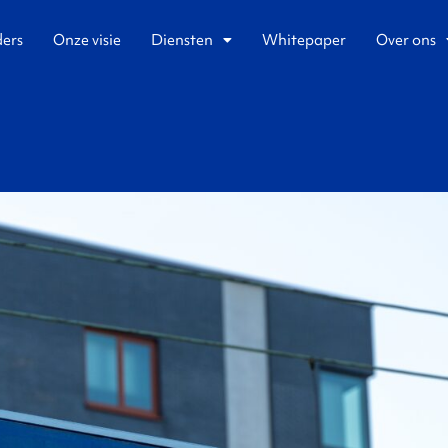
ders
Onze visie
Diensten
Whitepaper
Over ons