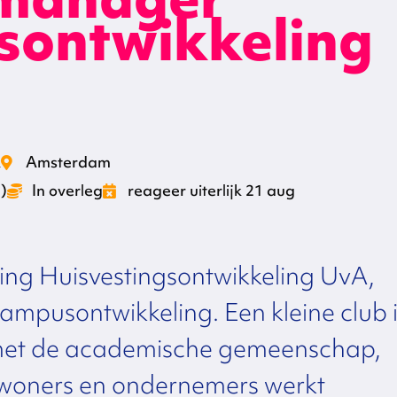
sontwikkeling
k
Amsterdam
)
In overleg
reageer uiterlijk 21 aug
ling Huisvestingsontwikkeling UvA,
campusontwikkeling. Een kleine club 
 met de academische gemeenschap,
oners en ondernemers werkt