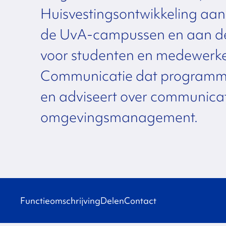
Huisvestingsontwikkeling aa
de UvA-campussen en aan de 
voor studenten en medewerker
Communicatie dat programma
en adviseert over communicati
omgevingsmanagement.
Functieomschrijving
Delen
Contact