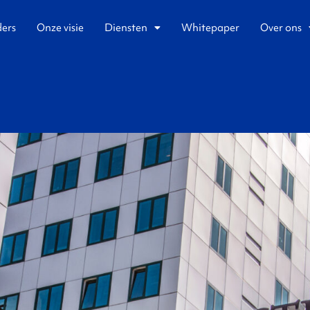
ders
Onze visie
Diensten
Whitepaper
Over ons