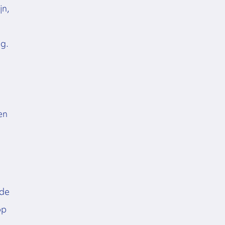
jn,
ng.
en
 de
op