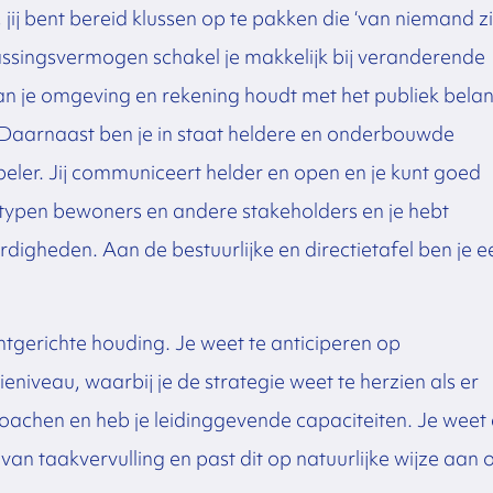
jij bent bereid klussen op te pakken die ‘van niemand zi
singsvermogen schakel je makkelijk bij veranderende
van je omgeving en rekening houdt met het publiek bela
n. Daarnaast ben je in staat heldere en onderbouwde
eler. Jij communiceert helder en open en je kunt goed
de typen bewoners en andere stakeholders en je hebt
igheden. Aan de bestuurlijke en directietafel ben je e
lantgerichte houding. Je weet te anticiperen op
veau, waarbij je de strategie weet te herzien als er
 coachen en heb je leidinggevende capaciteiten. Je weet
r van taakvervulling en past dit op natuurlijke wijze aan 