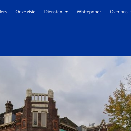
ders
Onze visie
Diensten
Whitepaper
Over ons