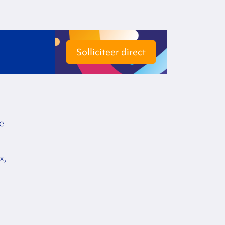
Solliciteer direct
e
x,