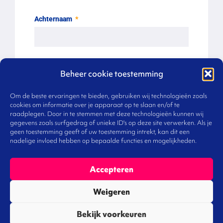
Achternaam
Geslacht
Beheer cookie toestemming
Man
Om de beste ervaringen te bieden, gebruiken wij technologieën zoals
Vrouw
cookies om informatie over je apparaat op te slaan en/of te
raadplegen. Door in te stemmen met deze technologieën kunnen wij
Onbekend
gegevens zoals surfgedrag of unieke ID's op deze site verwerken. Als je
geen toestemming geeft of uw toestemming intrekt, kan dit een
nadelige invloed hebben op bepaalde functies en mogelijkheden.
Geboortedatum
Accepteren
CV
Weigeren
Bekijk voorkeuren