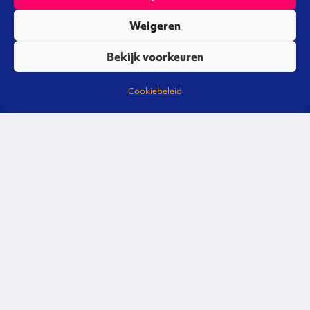
Bel of mail gerust, we staan je graag te
Weigeren
woord!
Bekijk voorkeuren
088 3220 600
Cookiebeleid
info@omgevingsmanagement.nl
Bureau