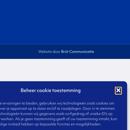
Website door
Brût Communicatie
Beheer cookie toestemming
 ervaringen te bieden, gebruiken wij technologieën zoals cookies om
over je apparaat op te slaan en/of te raadplegen. Door in te stemmen
chnologieën kunnen wij gegevens zoals surfgedrag of unieke ID's op
erwerken. Als je geen toestemming geeft of uw toestemming intrekt, kan
elige invloed hebben op bepaalde functies en mogelijkheden.