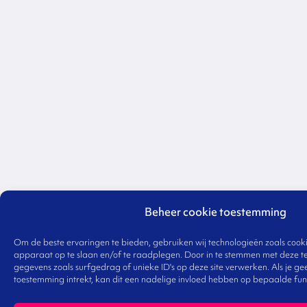
Beheer cookie toestemming
Om de beste ervaringen te bieden, gebruiken wij technologieën zoals cooki
apparaat op te slaan en/of te raadplegen. Door in te stemmen met deze t
gegevens zoals surfgedrag of unieke ID's op deze site verwerken. Als je g
toestemming intrekt, kan dit een nadelige invloed hebben op bepaalde fun