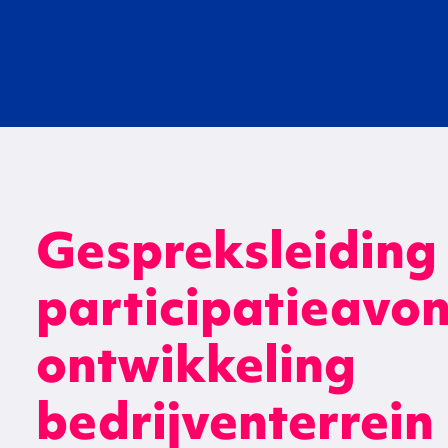
Gespreksleiding
participatieavo
ontwikkeling
bedrijventerrein