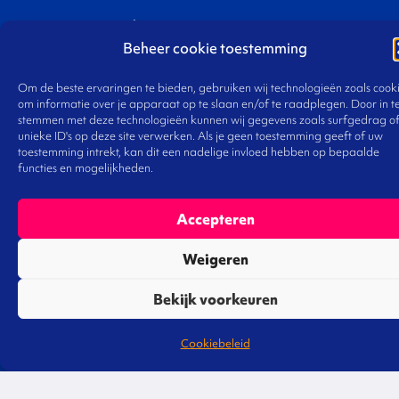
Waar we aan werken
Beheer cookie toestemming
Gespreksleiders
Onze visie
Om de beste ervaringen te bieden, gebruiken wij technologieën zoals cook
Ons team
om informatie over je apparaat op te slaan en/of te raadplegen. Door in t
stemmen met deze technologieën kunnen wij gegevens zoals surfgedrag o
Werken bij
unieke ID's op deze site verwerken. Als je geen toestemming geeft of uw
Contact
toestemming intrekt, kan dit een nadelige invloed hebben op bepaalde
functies en mogelijkheden.
Accepteren
De Norm
Weigeren
Bekijk voorkeuren
Bureau voor omgevingsmanagement voldoet aan
de normen zoals vastgelegd in het Handboek
Cookiebeleid
Normen SNA en is opgenomen in het Register
Normering Arbeid.