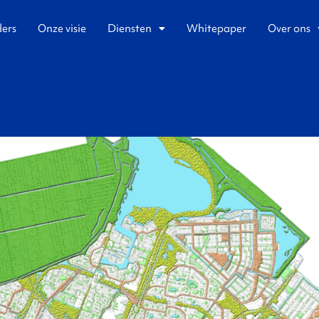
ders
Onze visie
Diensten
Whitepaper
Over ons