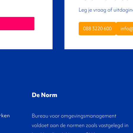
Leg je vraag of uitdagi
088 3220 600
info
De Norm
rken
Bureau voor omgevingsmanagement
voldoet aan de normen zoals vastgelegd in