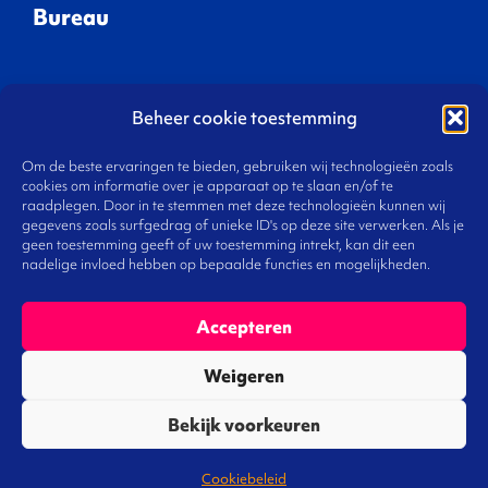
Bureau
Waar we aan werken
Beheer cookie toestemming
Gespreksleiders
Onze visie
Om de beste ervaringen te bieden, gebruiken wij technologieën zoals
Ons team
cookies om informatie over je apparaat op te slaan en/of te
raadplegen. Door in te stemmen met deze technologieën kunnen wij
Werken bij
gegevens zoals surfgedrag of unieke ID's op deze site verwerken. Als je
Contact
geen toestemming geeft of uw toestemming intrekt, kan dit een
nadelige invloed hebben op bepaalde functies en mogelijkheden.
Accepteren
De Norm
Weigeren
Bekijk voorkeuren
Bureau voor omgevingsmanagement voldoet aan
de normen zoals vastgelegd in het Handboek
Cookiebeleid