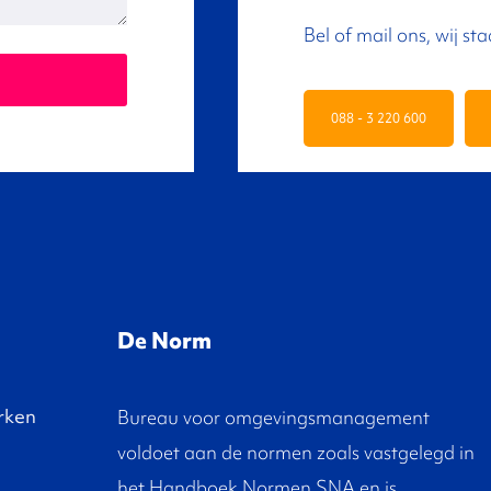
Bel of mail ons, wij sta
088 - 3 220 600
De Norm
rken
Bureau voor omgevingsmanagement
voldoet aan de normen zoals vastgelegd in
het Handboek Normen SNA en is