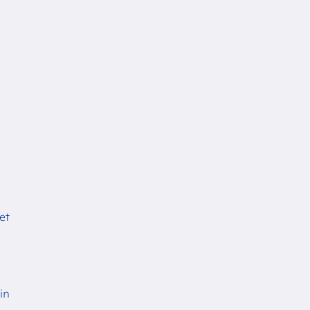
n
et
in