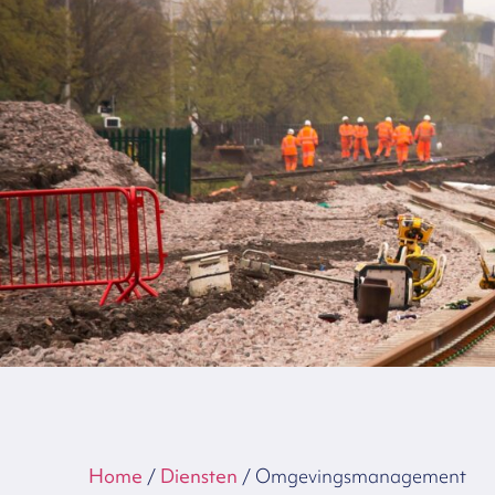
Home
/
Diensten
/
Omgevingsmanagement