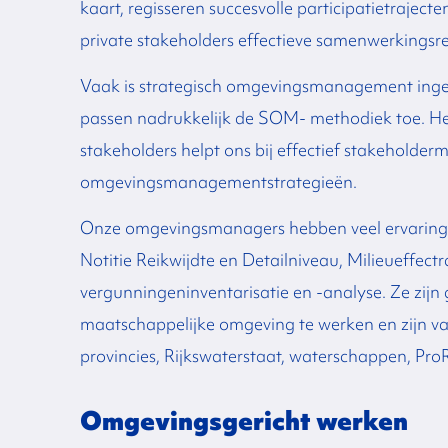
kaart, regisseren succesvolle participatietraject
private stakeholders effectieve samenwerkingsre
Vaak is s
trategisch omgevingsmanagement ingebe
passen
nadrukkelijk de SOM- methodiek toe. Het
stakeholders helpt ons bij effectief
stakeholder
omgevingsmanagementstrategieën.
Onze omgevingsmanagers hebben
veel ervarin
Notitie Reikwijdte en Detailniveau, Milieueffec
vergunningeninventarisatie en -analyse. Ze
zijn
maatschappelijke omgeving te werken en zijn v
provincies, Rijkswaterstaat, waterschappen, Pro
Omgevingsgericht werken