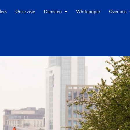
ders
Onze visie
Diensten
Whitepaper
Over ons