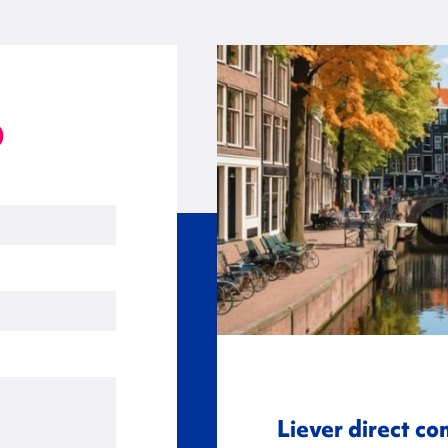
p
Liever direct co