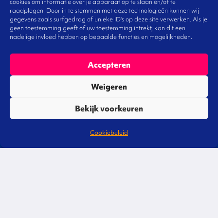
cookies om informatie over je apparaat op te slaan en/of te
raadplegen. Door in te stemmen met deze technologieën kunnen wij
gegevens zoals surfgedrag of unieke ID's op deze site verwerken. Als je
geen toestemming geeft of uw toestemming intrekt, kan dit een
nadelige invloed hebben op bepaalde functies en mogelijkheden.
Accepteren
Weigeren
Bekijk voorkeuren
Cookiebeleid
Liever direct contact?