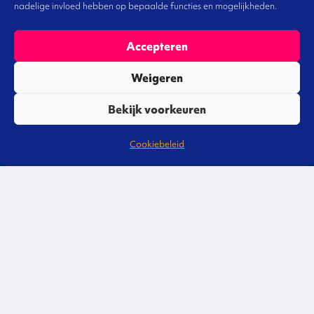
nadelige invloed hebben op bepaalde functies en mogelijkheden.
Accepteren
Weigeren
Liever direct contact?
Bekijk voorkeuren
Bel of mail gerust, we staan je graag te
Cookiebeleid
woord!
088 3220 600
info@omgevingsmanagement.nl