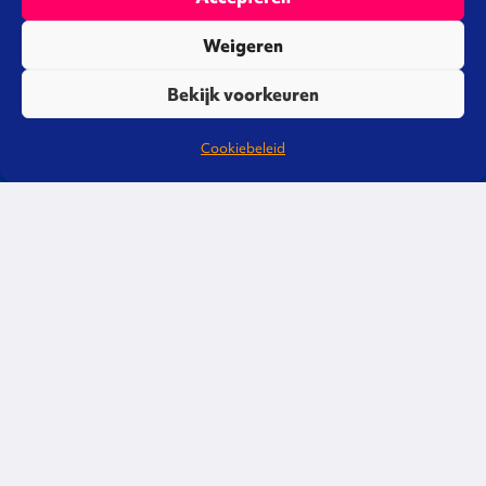
Weigeren
Bekijk voorkeuren
Cookiebeleid
Liever direct contact?
Bel of mail gerust, we staan je graag te
woord!
088 3220 600