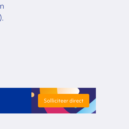
En
).
Solliciteer direct