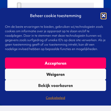
Beheer cookie toestemming
Volgende
Om de beste ervaringen te bieden, gebruiken wij technologieën zoals
cookies om informatie over je apparaat op te slaan en/of te
raadplegen. Door in te stemmen met deze technologieën kunnen wij
gegevens zoals surfgedrag of unieke ID's op deze site verwerken. Als je
geen toestemming geeft of uw toestemming intrekt, kan dit een
nadelige invloed hebben op bepaalde functies en mogelijkheden.
Accepteren
Weigeren
Bekijk voorkeuren
Cookiebeleid