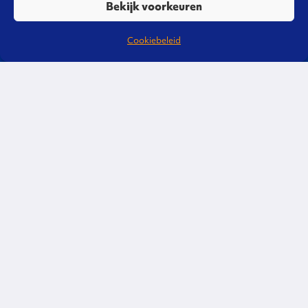
Bekijk voorkeuren
Cookiebeleid
Liever direct contact?
Bel of mail gerust, we staan je graag te
woord!
088 3220 600
info@omgevingsmanagement.nl