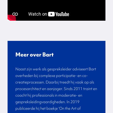
Meer over Bart
Naast zijn werk als gespreksleider adviseert Bart
overheden bij complexe participatie- en co-
creatieprocessen. Daarbij treedt hij vaak op als
procesarchitect en aanjager. Sinds 2011 traint en
coacht hij professionals in moderatie- en
gespreksleidingvaardigheden. In 2019
publiceerde hij het boekje ‘On the Art of