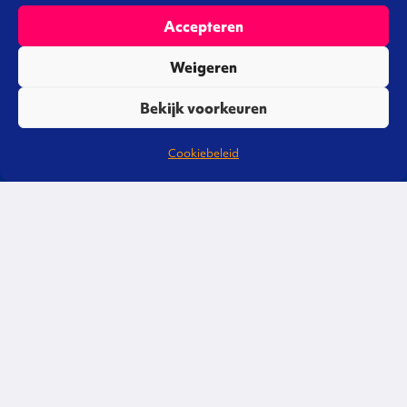
Email
Accepteren
Weigeren
Telefoon
Bekijk voorkeuren
Cookiebeleid
privacy
Ik ga akkoord met de
voorwaarden
Versturen