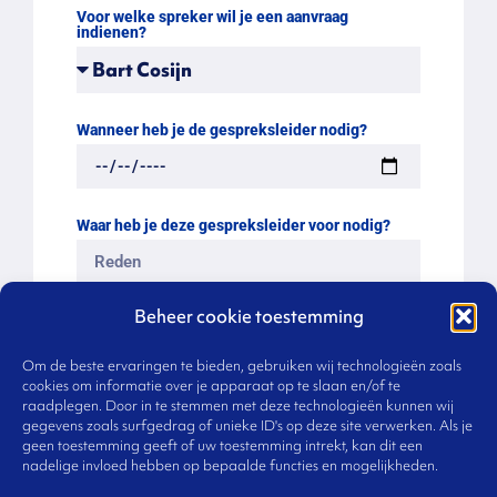
Voor welke spreker wil je een aanvraag
indienen?
Wanneer heb je de gespreksleider nodig?
Waar heb je deze gespreksleider voor nodig?
Beheer cookie toestemming
Naam
Om de beste ervaringen te bieden, gebruiken wij technologieën zoals
cookies om informatie over je apparaat op te slaan en/of te
raadplegen. Door in te stemmen met deze technologieën kunnen wij
Organisatie
gegevens zoals surfgedrag of unieke ID's op deze site verwerken. Als je
geen toestemming geeft of uw toestemming intrekt, kan dit een
nadelige invloed hebben op bepaalde functies en mogelijkheden.