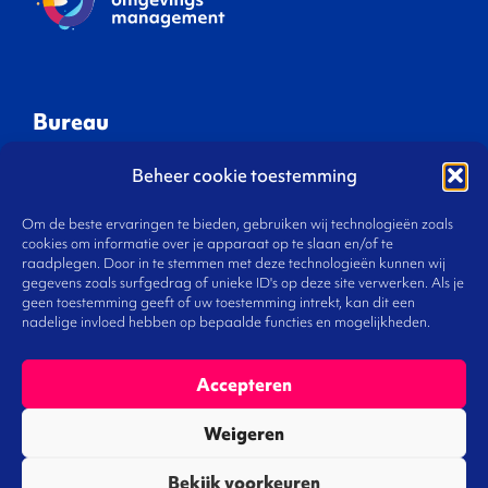
Bureau
Beheer cookie toestemming
Waar we aan werken
Om de beste ervaringen te bieden, gebruiken wij technologieën zoals
Gespreksleiders
cookies om informatie over je apparaat op te slaan en/of te
Onze visie
raadplegen. Door in te stemmen met deze technologieën kunnen wij
gegevens zoals surfgedrag of unieke ID's op deze site verwerken. Als je
Ons team
geen toestemming geeft of uw toestemming intrekt, kan dit een
Werken bij
nadelige invloed hebben op bepaalde functies en mogelijkheden.
Contact
Accepteren
Weigeren
De Norm
Bekijk voorkeuren