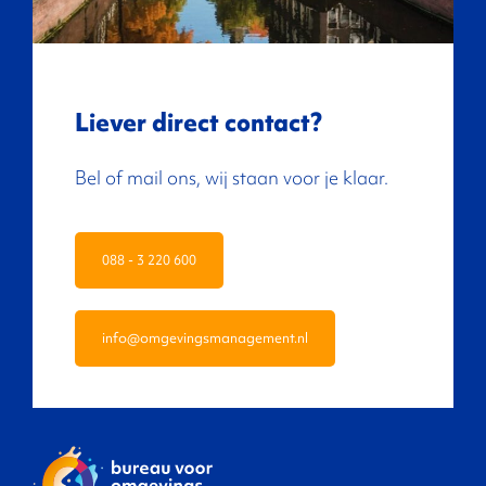
Liever direct contact?
Bel of mail ons, wij staan voor je klaar.
088 - 3 220 600
info@omgevingsmanagement.nl